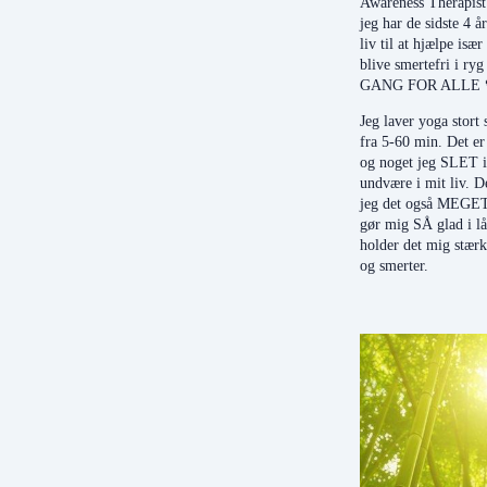
Awareness Therapist
jeg har de sidste 4 å
liv til at hjælpe isæ
blive smertefri i r
GANG FOR ALLE 
Jeg laver yoga stort 
fra 5-60 min. Det er 
og noget jeg SLET ik
undvære i mit liv. D
jeg det også MEGET 
gør mig SÅ glad i lå
holder det mig stærk
og smerter.