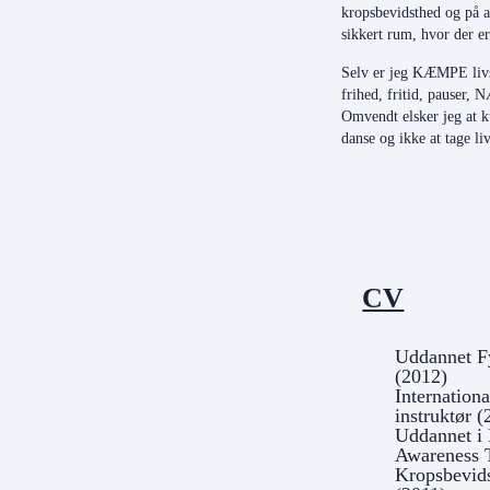
kropsbevidsthed og på at
sikkert rum, hvor der er 
Selv er jeg KÆMPE livs
frihed, fritid, pauser,
Omvendt elsker jeg at 
danse og ikke at tage li
CV
Uddannet Fy
(2012)
Internation
instruktør 
Uddannet i
Awareness 
Kropsbevid