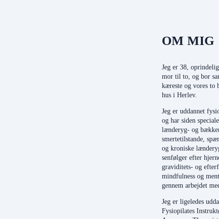
OM MIG
Jeg er 38, oprindelig
mor til to, og bor
kæreste og vores to b
hus i Herlev.
Jeg er uddannet fysi
og har siden speciale
lænderyg- og bækken
smertetilstande, spæ
og kroniske lændery
senfølger efter hjer
graviditets- og efter
mindfulness og men
gennem arbejdet me
Jeg er ligeledes udd
Fysiopilates Instruk