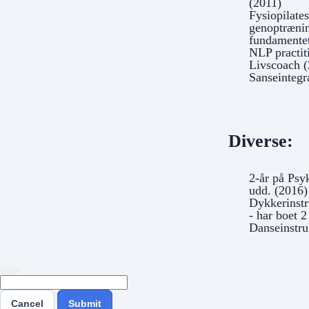
(2011)
Fysiopilates
genoptrænin
fundamente
NLP practit
Livscoach 
Sanseintegr
Diverse:
2-år på Psy
udd. (2016)
Dykkerinstr
- har boet 2
Danseinstru
Cancel
Submit